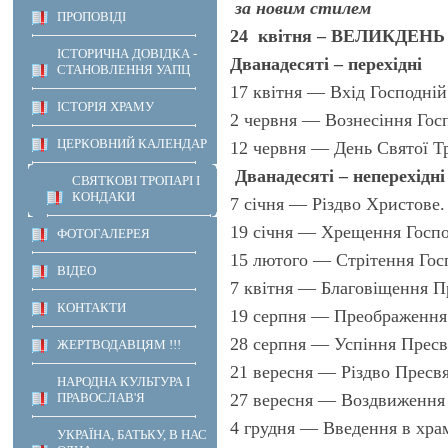
за новим стилем
ПРОПОВІДІ
24
квітня
– ВЕЛИКДЕНЬ
ІСТОРИЧНА ДОВІДКА -
Дванадесяті – перехідні
СТАНОВЛЕННЯ УАПЦ
17 квітня — Вхід Господній
ІСТОРІЯ ХРАМУ
2 червня — Вознесіння Гос
ЦЕРКОВНИЙ КАЛЕНДАР
12 червня — День Святої Тр
Дванадесяті – неперехідні
СВЯТКОВІ ТРОПАРІ І
КОНДАКИ
7 січня — Різдво Христове.
19 січня — Хрещення Госпо
ФОТОГАЛЕРЕЯ
15 лютого — Стрітення Гос
ВІДЕО
7 квітня — Благовіщення Пр
КОНТАКТИ
19 серпня — Преображення
28 серпня — Успіння Пресв
ЖЕРТВОДАВЦЯМ !!!
21 вересня — Різдво Пресвя
НАРОДНА КУЛЬТУРА І
27 вересня — Воздвиження 
ПРАВОСЛАВ'Я
4 грудня — Введення в хра
УКРАЇНА, БАТЬКУ, В НАС