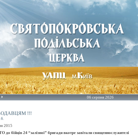
06 серпня 2026
ОДАВЦЯМ !!!
16.
ня 2015
ТО до бійців 24 “залізної” бригади вкотре завітали священнослужителі