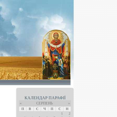
КАЛЕНДАР ПАРАФІЇ
«
СЕРПЕНЬ
»
П
В
С
Ч
П
С
Н
1
2