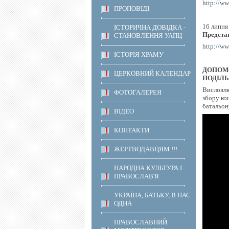
http://ww
ПРОПОВІДІ
16 липня
ІСТОРИЧНА ДОВІДКА -
Представ
СТАНОВЛЕННЯ УАПЦ
http://ww
ІСТОРІЯ ХРАМУ
ДОПОМО
ЦЕРКОВНИЙ КАЛЕНДАР
ПОДІЛЬ
Висловлю
ФОТОГАЛЕРЕЯ
збору ко
батальон
ВІДЕО
КОНТАКТИ
ЖЕРТВОДАВЦЯМ !!!
НАРОДНА КУЛЬТУРА І
ПРАВОСЛАВ'Я
УКРАЇНА, БАТЬКУ, В НАС
ОДНА
ПРАВОСЛАВНИЙ