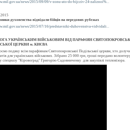
w.mil.gov.ua/news/2015/09/09/v-zonu-ato-do-bijcziv-24-zaliznoi%...
 2015
ники духовенства відвідали бійців на передових рубежах
w.mil.gov.ua/news/2015/07/16/predstavniki-duhovenstva-vidvidali...
ГА УКРАЇНСЬКИМ ВІЙСЬКОВИМ ВІД ПАРАФІЯН СВЯТОПОКРОВСЬК
СЬКОЇ ЦЕРКВИ м. КИЄВА
ємо подяку всім парафіянам Святопокровської Подільської церкви, хто долуч
штів для українських військових. Зібрано 25 000 грн, гроші передано волонтер
у спецназу "Кіровоград" Григорію Садовниченку для закупівлі тепловізора.