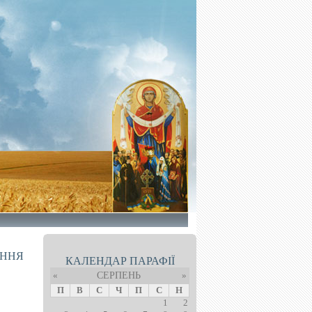
ІННЯ
КАЛЕНДАР ПАРАФІЇ
«
СЕРПЕНЬ
»
П
В
С
Ч
П
С
Н
1
2