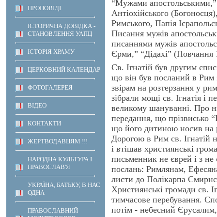
“Мужами апостольськими,” 
ПРОПОВІДІ
Антіохійського (Богоносця
Римського, Папія Ієрапольс
ІСТОРИЧНА ДОВІДКА -
Писання мужів апостольськи
СТАНОВЛЕННЯ УАПЦ
писаннями мужів апостольс
ІСТОРІЯ ХРАМУ
Єрми,” “Дідахі” (Повчання 
Св. Ігнатій був другим єпис
ЦЕРКОВНИЙ КАЛЕНДАР
що він був посланий в Рим 
звірам на розтерзання у ри
ФОТОГАЛЕРЕЯ
зібрали мощі св. Ігнатія і 
ВІДЕО
великому шануванні. Про нь
передання, що прізвисько “Б
КОНТАКТИ
що його дитиною носив на 
Дорогою в Рим св. Ігнатій 
ЖЕРТВОДАВЦЯМ !!!
і втішав християнські гро
письменник не єврей і з не 
НАРОДНА КУЛЬТУРА І
ПРАВОСЛАВ'Я
послань: Римлянам, Ефесян
листи до Полікарпа Смирнс
УКРАЇНА, БАТЬКУ, В НАС
Християнські громади св. Іг
ОДНА
тимчасове перебування. Сп
потім - небесний Єрусалим, 
ПРАВОСЛАВНИЙ