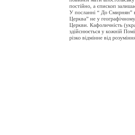
постійно, а єпископ залиша
У посланні “ До Смирнян” 
Церква” не у географічному 
Церкви. Кафоличність (укра
здійснюється у кожній Помі
різко відмінне від розумін