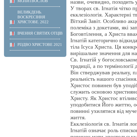
МОЛИТВОСЛОВ
назви, очевидно, походить у
У творах св. Ігнатія чітко п
ВЕЛИКДЕНЬ.
екклезіологія. Характерні 
ВОСКРЕСІННЯ
Вітхий Завіт. Особливо акц
ХРИСТОВЕ. 2022
полеміка з докетами, які з
Боговтілення, а Христа вваж
ВЧЕННЯ СВЯТИХ ОТЦІВ
Ігнатій категорично відкида
РІЗДВО ХРИСТОВЕ 2021
тіла Ісуса Христа. Ця конкр
вирішальне значення для на
Св. Ігнатій у богословсько
традиції, а по термінології 
Він стверджував реальну, п
реальність нашого спасіння
Христос повинен був уподібн
служить основою християнсь
Христу. Як Христос втіливс
уподобитися Його життю, ос
повинні ухилятися від муче
життя.
Екклезіологія св. Ігнатія ло
Ігнатій означає роль єписко
повинен мати апостольську