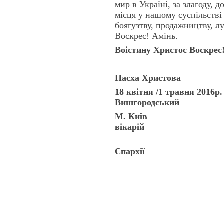
мир в Україні, за злагоду, 
місця у нашому суспільстві 
боягузтву, продажництву, л
Воскрес! Амінь.
Воістину Христос Воскрес
Пасха Хрис
18 квітня /1 тр
Вишгородський
М. Київ 
вікарій
Киї
Єпархії