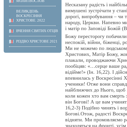
МОЛИТВОСЛОВ
Несказану радість і найбіль
вимушені зустрічати у стані
ВЕЛИКДЕНЬ.
дорогі, випробування – чи т
ВОСКРЕСІННЯ
ХРИСТОВЕ. 2022
народу, Церкви. Напевно м
і матір по Заповіді Божій (В
ВЧЕННЯ СВЯТИХ ОТЦІВ
Божу пересторогу побачили 
РІЗДВО ХРИСТОВЕ 2021
неспокій, війни, біженці, р
Ми не можемо по людському 
Христових, Матір Божу, жон
плакали, проводжаючи Хрис
пообіцяв: «…серце ваше рад
відійме!» (Ін. 16,22). І дій
впевнилась у Воскресінні Хр
ученики! Отже вони справд
найближчих до Нього, щоб 
коли кожен хто вам смерть 
він Богові! А це вам учинят
16,2-3) Подібно чинять і в
Богові.Отож, радості Воскр
відняти. Ми промовляємо ра
знаходяться на фронті, усім