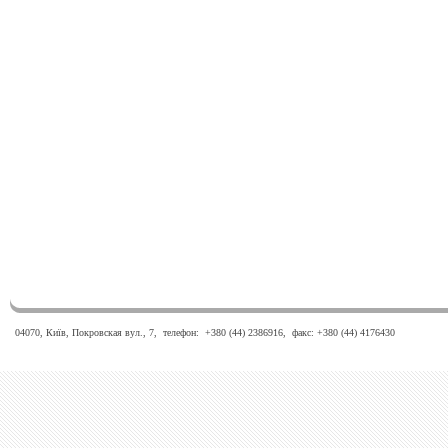
04070, Київ, Покровская вул., 7, телефон: +380 (44) 2386916, факс: +380 (44) 4176430