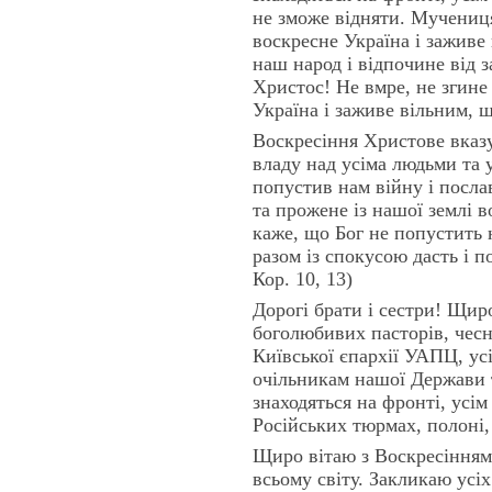
не зможе відняти. Мучениц
воскресне Україна і заживе
наш народ і відпочине від 
Христос! Не вмре, не згине
Україна і заживе вільним, 
Воскресіння Христове вказу
владу над усіма людьми та 
попустив нам війну і послав
та прожене із нашої землі 
каже, що Бог не попустить 
разом із спокусою дасть і п
Кор. 10, 13)
Дорогі брати і сестри! Щи
боголюбивих пасторів, чесн
Київської єпархії УАПЦ, ус
очільникам нашої Держави т
знаходяться на фронті, усім
Російських тюрмах, полоні,
Щиро вітаю з Воскресінням
всьому світу. Закликаю ус