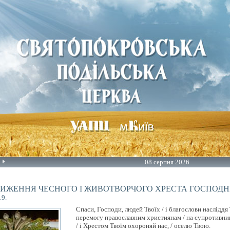
08 серпня 2026
ИЖЕННЯ ЧЕСНОГО І ЖИВОТВОРЧОГО ХРЕСТА ГОСПОД
19.
Спаси, Господи, людей Твоїх / і благослови насліддя 
перемогу православним християнам / на супротивни
/ і Хрестом Твоїм охороняй нас, / оселю Твою.