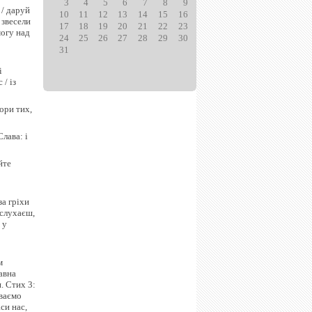
3
4
5
6
7
8
9
 / даруй
10
11
12
13
14
15
16
 звесели
17
18
19
20
21
22
23
могу над
24
25
26
27
28
29
30
31
і
/ із
ори тих,
Слава: і
йте
за гріхи
ислухаєш,
 у
м
авна
. Стих 3:
іваємо
си нас,