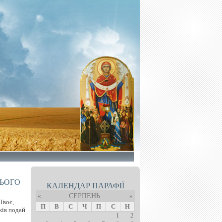
НЬОГО
КАЛЕНДАР ПАРАФІЇ
«
СЕРПЕНЬ
»
Твоє,
П
В
С
Ч
П
С
Н
ків подай
1
2