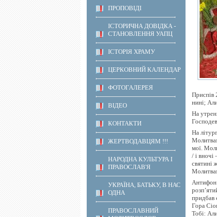
ПРОПОВІДІ
ІСТОРИЧНА ДОВІДКА -
СТАНОВЛЕННЯ УАПЦ
ІСТОРІЯ ХРАМУ
ЦЕРКОВНИЙ КАЛЕНДАР
ФОТОГАЛЕРЕЯ
Приспів 2
нині; Али
ВІДЕО
На утрен
Господев
КОНТАКТИ
На літур
Молитвам
ЖЕРТВОДАВЦЯМ !!!
мої. Мол
/ і вночі
НАРОДНА КУЛЬТУРА І
святині ж
ПРАВОСЛАВ'Я
Молитвам
Антифон 
УКРАЇНА, БАТЬКУ, В НАС
розп’яти
ОДНА
придбав 
Гора Сіон
ПРАВОСЛАВНИЙ
Тобі: Али