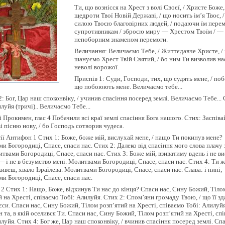
Ти, що вознісся на Хрест з волі Своєї, / Христе Боже,
щедроти Твої Новій Державі, / що носить ім’я Твоє, /
силою Твоєю благовірних людей, / подаючи їм пере
супротивникам / зброєю миру — Хрестом Твоїм / —
непоборним знаменом перемоги.
Величання: Величаємо Тебе, / Життєдавче Христе, / 
шануємо Хрест Твій Святий, / бо ним Ти визволив нас 
неволі ворожої.
Приспів 1: Суди, Господи, тих, що судять мене, / поб
що побоюють мене. Величаємо тебе...
: Бог, Цар наш споконвіку, / учинив спасіння посеред землі. Величаємо Тебе... 
луйя (тричі).. Величаємо Тебе...
і Прокимен, глас 4 Побачили всі краї землі спасіння Бога нашого. Стих: Заспіва
і пісню нову, / бо Господь сотворив чудеса.
гії Антифон 1 Стих 1: Боже, боже мій, вислухай мене, / нащо Ти покинув мене?
и Богородиці, Спасе, спаси нас. Стих 2: Далеко від спасіння мого слова плачу 
итвами Богородиці, Спасе, спаси нас. Стих 3: Боже мій, взиватиму вдень і не в
 — і не в безумство мені. Молитвами Богородиці, Спасе, спаси нас. Стих 4: Ти ж
ивеш, хвало Ізраїлева. Молитвами Богородиці, Спасе, спаси нас. Слава: і нині;
и Богородиці, Спасе, спаси нас.
2 Стих 1: Нащо, Боже, відкинув Ти нас до кінця? Спаси нас, Сину Божий, Тіло
й на Хресті, співаємо Тобі: Алилуйя. Стих 2: Спом’яни громаду Твою, / що її зд
єси. Спаси нас, Сину Божий, Тілом розп’ятий на Хресті, співаємо Тобі: Алилуйя
 та, в якій оселився Ти. Спаси нас, Сину Божий, Тілом розп’ятий на Хресті, сп
луйя. Стих 4: Бог же, Цар наш споконвіку, / вчинив спасіння посеред землі. Спа