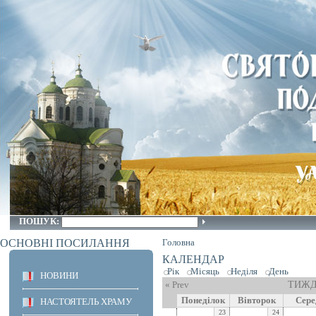
ПОШУК:
ОСНОВНІ ПОСИЛАННЯ
Головна
КАЛЕНДАР
Рік
Місяць
Неділя
День
НОВИНИ
« Prev
ТИЖД
Понеділок
Вівторок
Сере
НАСТОЯТЕЛЬ ХРАМУ
23
24