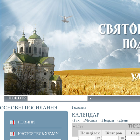
ПОШУК:
ОСНОВНІ ПОСИЛАННЯ
Головна
КАЛЕНДАР
Рік
Місяць
Неділя
День
НОВИНИ
« Prev
ТИЖД
Понеділок
Вівторок
Сере
НАСТОЯТЕЛЬ ХРАМУ
27
28