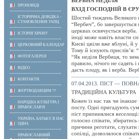
ВЕРБНА НЕДІЛЯ
ПРОПОВІДІ
ВХІД ГОСПОДНІЙ В Є
ІСТОРИЧНА ДОВІДКА -
Шостий тиждень Великого п
СТАНОВЛЕННЯ УАПЦ
“Вербич”, бо завершується 
церквах освячується верба.
ІСТОРІЯ ХРАМУ
іноді може навіть впасти сн
Києві цвіли вже яблуні, й у
ЦЕРКОВНИЙ КАЛЕНДАР
Тому й існують прислів’я:
ФОТОГАЛЕРЕЯ
“Як неділя Вербиця, то зим
правило, нічого не садять і 
ВІДЕО
дасть плоду, як і верба. Ве
КОНТАКТИ
07.04.2013. ПІСТ — ПОВ
ЖЕРТВОДАВЦЯМ !!!
ТРАДИЦІЙНА КУЛЬТУРА
Кожен із нас так чи інакше
НАРОДНА КУЛЬТУРА І
посту. Одні пригадують сум
ПРАВОСЛАВ'Я
піст припинялися веселощі:
УКРАЇНА, БАТЬКУ, В НАС
голосно співати, збиратись 
ОДНА
причини реготати, слухати 
сопілці, дозволялося співа
ПРАВОСЛАВНИЙ