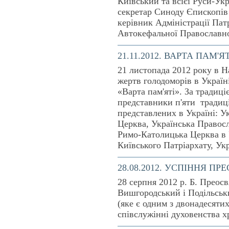
Київський та всієї Руси-Ук
секретар Синоду Єпископів
керівник Адміністрації Патр
Автокефальної Православно
21.11.2012. ВАРТА ПАМ'ЯТ
21 листопада 2012 року в Н
жертв голодоморів в Україн
«Варта пам'яті». За традиці
представники п'яти традиц
представлених в Україні: 
Церква, Українська Правос
Римо-Католицька Церква в 
Київського Патріархату, Ук
28.08.2012. УСПІННЯ ПР
28 серпня 2012 р. Б. Прео
Вишгородський і Подільськи
(яке є одним з двонадесяти
співслужінні духовенства х